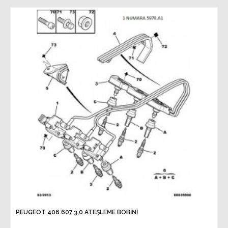
PEUGEOT 406.607.3,0 ATEŞLEME BOBİNİ