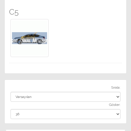
C5
Sırala:
Göster: