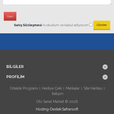
Geri
Satış Sözleşmesi
nı okudum ve kabul ediyorum
BILGILER
PROFILIM
Ortaklık Programı
Hediye Çeki
Markalar
Site Haritası
İletişim
Oto Sanal Market © 2026
Hosting-Destek:Safransoft