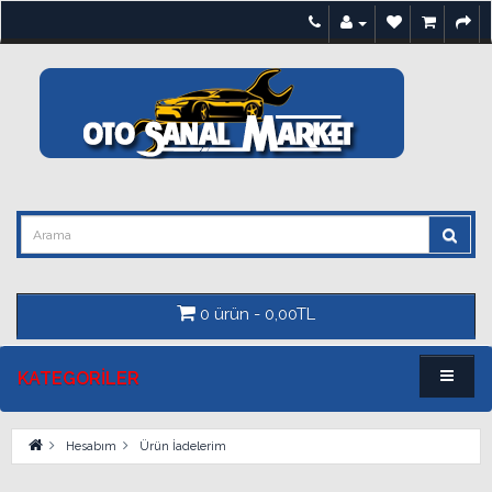
0 ürün - 0,00TL
KATEGORILER
Hesabım
Ürün İadelerim