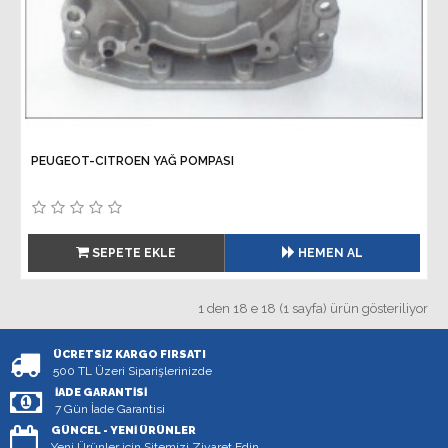
PEUGEOT-CITROEN YAĞ POMPASI
SEPETE EKLE
HEMEN AL
1 den 18 e 18 (1 sayfa) ürün gösteriliyor
ÜCRETSIZ KARGO FIRSATI
500 TL Üzeri Siparişlerinizde
İADE GARANTISI
7 Gün İade Garantisi
GÜNCEL - YENI ÜRÜNLER
Yeni Ürünler için Sitemizi Ziyaret Edin