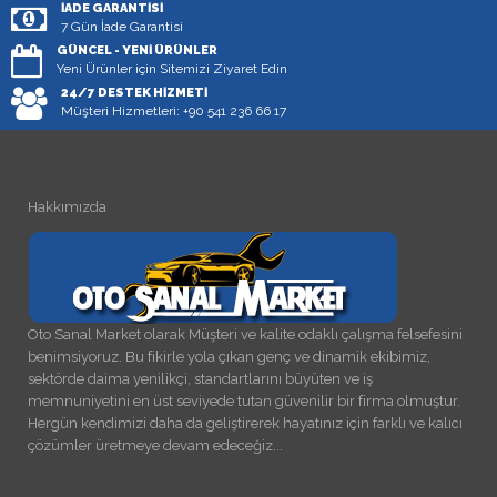
İADE GARANTISI
7 Gün İade Garantisi
GÜNCEL - YENI ÜRÜNLER
Yeni Ürünler için Sitemizi Ziyaret Edin
24/7 DESTEK HIZMETI
Müşteri Hizmetleri: +90 541 236 66 17
Hakkımızda
Oto Sanal Market olarak Müşteri ve kalite odaklı çalışma felsefesini
benimsiyoruz. Bu fikirle yola çıkan genç ve dinamik ekibimiz,
sektörde daima yenilikçi, standartlarını büyüten ve iş
memnuniyetini en üst seviyede tutan güvenilir bir firma olmuştur.
Hergün kendimizi daha da geliştirerek hayatınız için farklı ve kalıcı
çözümler üretmeye devam edeceğiz...