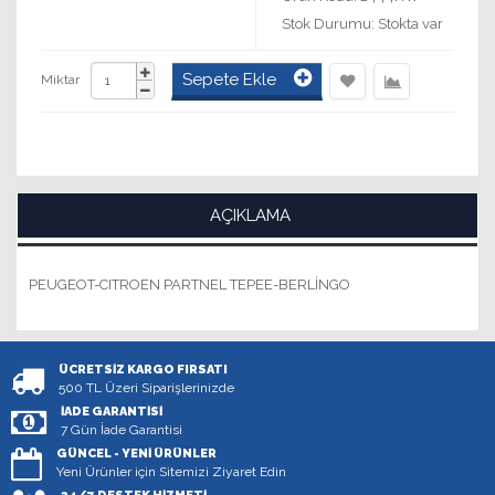
Stok Durumu: Stokta var
Sepete Ekle
Miktar
AÇIKLAMA
PEUGEOT-CITROEN PARTNEL TEPEE-BERLİNGO
ÜCRETSIZ KARGO FIRSATI
500 TL Üzeri Siparişlerinizde
İADE GARANTISI
7 Gün İade Garantisi
GÜNCEL - YENI ÜRÜNLER
Yeni Ürünler için Sitemizi Ziyaret Edin